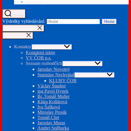
YouTube
Hledat
Výsledky vyhledávání:
Zavřít vyhledávání
Zavřít menu
Kontakty
Zobrazit podmenu
Kontaktní údaje
VV ČOB p.s.
Seznam rozhodčích
Zobrazit podmenu
Jaroslav Novotný
Stanislav Nechvátal
Zobrazit podmenu
KLUBY ČOB
Václav Štauber
ing.Pavel Hynek
Bc.Tomáš Muller
Klára Kollárová
Iva Šašková
Miroslav Prosík
Tomáš Chrt
Jaroslav Muras
Andrej Sněhurka