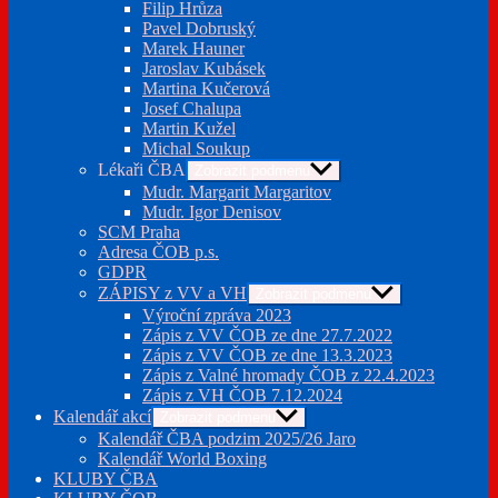
Filip Hrůza
Pavel Dobruský
Marek Hauner
Jaroslav Kubásek
Martina Kučerová
Josef Chalupa
Martin Kužel
Michal Soukup
Lékaři ČBA
Zobrazit podmenu
Mudr. Margarit Margaritov
Mudr. Igor Denisov
SCM Praha
Adresa ČOB p.s.
GDPR
ZÁPISY z VV a VH
Zobrazit podmenu
Výroční zpráva 2023
Zápis z VV ČOB ze dne 27.7.2022
Zápis z VV ČOB ze dne 13.3.2023
Zápis z Valné hromady ČOB z 22.4.2023
Zápis z VH ČOB 7.12.2024
Kalendář akcí
Zobrazit podmenu
Kalendář ČBA podzim 2025/26 Jaro
Kalendář World Boxing
KLUBY ČBA