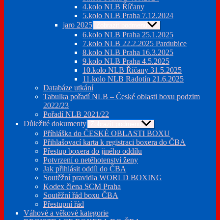
4.kolo NLB Říčany
5.kolo NLB Praha 7.12.2024
jaro 2025
Zobrazit podmenu
6.kolo NLB Praha 25.1.2025
7.kolo NLB 22.2.2025 Pardubice
8.kolo NLB Praha 16.3.2025
9.kolo NLB Praha 4.5.2025
10.kolo NLB Říčany 31.5.2025
11.kolo NLB Radotín 21.6.2025
Databáze utkání
Tabulka pořadí NLB – České oblasti boxu podzim
2022/23
Pořadí NLB 2021/22
Důležité dokumenty
Zobrazit podmenu
Příhláška do ČESKÉ OBLASTI BOXU
Přihlašovací karta k registraci boxera do ČBA
Přestup boxera do jiného oddílu
Potvrzení o netěhotenství ženy
Jak přihlásit oddíl do ČBA
Soutěžní pravidla WORLD BOXING
Kodex člena SCM Praha
Soutěžní řád boxu ČBA
Přestupní řád
Váhové a věkové kategorie