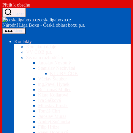
Přejít k obsahu
Hledat
ceskaligaboxu.cz
Národní Liga Boxu - Česká oblast boxu p.s.
Menu
Kontakty
Kontaktní údaje
VV ČOB p.s.
Seznam rozhodčích
Jaroslav Novotný
Stanislav Nechvátal
KLUBY ČOB
Václav Štauber
ing.Pavel Hynek
Bc.Tomáš Muller
Klára Kollárová
Iva Šašková
Miroslav Prosík
Tomáš Chrt
Jaroslav Muras
Andrej Sněhurka
Filip Hrůza
Pavel Dobruský