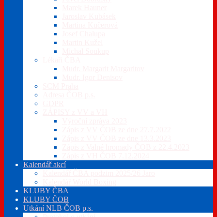
Marek Hauner
Jaroslav Kubásek
Martina Kučerová
Josef Chalupa
Martin Kužel
Michal Soukup
Lékaři ČBA
Mudr. Margarit Margaritov
Mudr. Igor Denisov
SCM Praha
Adresa ČOB p.s.
GDPR
ZÁPISY z VV a VH
Výroční zpráva 2023
Zápis z VV ČOB ze dne 27.7.2022
Zápis z VV ČOB ze dne 13.3.2023
Zápis z Valné hromady ČOB z 22.4.2023
Zápis z VH ČOB 7.12.2024
Kalendář akcí
Kalendář ČBA podzim 2025/26 Jaro
Kalendář World Boxing
KLUBY ČBA
KLUBY ČOB
Utkání NLB ČOB p.s.
Protokol o utkání