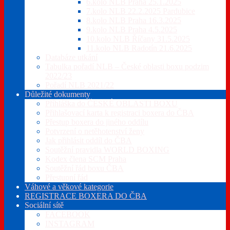
6.kolo NLB Praha 25.1.2025
7.kolo NLB 22.2.2025 Pardubice
8.kolo NLB Praha 16.3.2025
9.kolo NLB Praha 4.5.2025
10.kolo NLB Říčany 31.5.2025
11.kolo NLB Radotín 21.6.2025
Databáze utkání
Tabulka pořadí NLB – České oblasti boxu podzim
2022/23
Pořadí NLB 2021/22
Důležité dokumenty
Příhláška do ČESKÉ OBLASTI BOXU
Přihlašovací karta k registraci boxera do ČBA
Přestup boxera do jiného oddílu
Potvrzení o netěhotenství ženy
Jak přihlásit oddíl do ČBA
Soutěžní pravidla WORLD BOXING
Kodex člena SCM Praha
Soutěžní řád boxu ČBA
Přestupní řád
Váhové a věkové kategorie
REGISTRACE BOXERA DO ČBA
Sociální sítě
FACEBOOK
INSTAGRAM