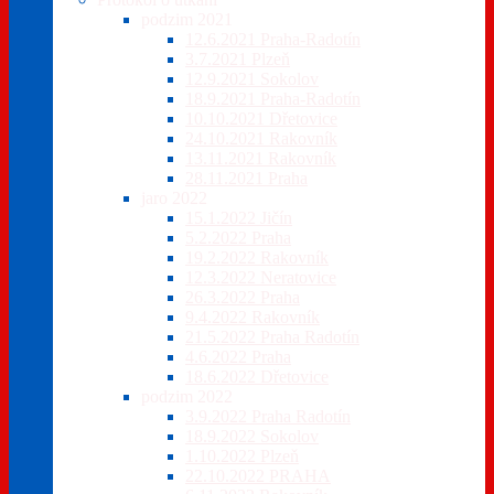
podzim 2021
12.6.2021 Praha-Radotín
3.7.2021 Plzeň
12.9.2021 Sokolov
18.9.2021 Praha-Radotín
10.10.2021 Dřetovice
24.10.2021 Rakovník
13.11.2021 Rakovník
28.11.2021 Praha
jaro 2022
15.1.2022 Jičín
5.2.2022 Praha
19.2.2022 Rakovník
12.3.2022 Neratovice
26.3.2022 Praha
9.4.2022 Rakovník
21.5.2022 Praha Radotín
4.6.2022 Praha
18.6.2022 Dřetovice
podzim 2022
3.9.2022 Praha Radotín
18.9.2022 Sokolov
1.10.2022 Plzeň
22.10.2022 PRAHA