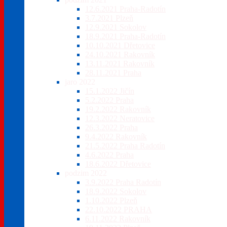
12.6.2021 Praha-Radotín
3.7.2021 Plzeň
12.9.2021 Sokolov
18.9.2021 Praha-Radotín
10.10.2021 Dřetovice
24.10.2021 Rakovník
13.11.2021 Rakovník
28.11.2021 Praha
jaro 2022
15.1.2022 Jičín
5.2.2022 Praha
19.2.2022 Rakovník
12.3.2022 Neratovice
26.3.2022 Praha
9.4.2022 Rakovník
21.5.2022 Praha Radotín
4.6.2022 Praha
18.6.2022 Dřetovice
podzim 2022
3.9.2022 Praha Radotín
18.9.2022 Sokolov
1.10.2022 Plzeň
22.10.2022 PRAHA
6.11.2022 Rakovník