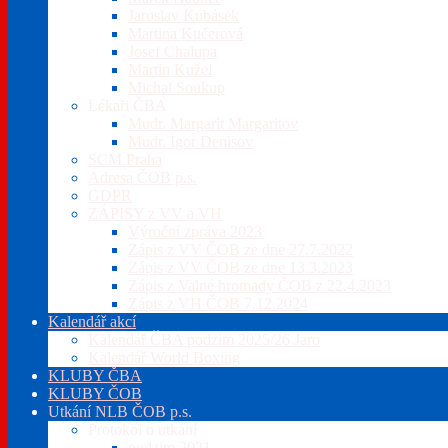
Jaroslav Kubásek
Martina Kučerová
Josef Chalupa
Martin Kužel
Michal Soukup
Lékaři ČBA
Mudr. Margarit Margaritov
Mudr. Igor Denisov
SCM Praha
Adresa ČOB p.s.
GDPR
ZÁPISY z VV a VH
Výroční zpráva 2023
Zápis z VV ČOB ze dne 27.7.2022
Zápis z VV ČOB ze dne 13.3.2023
Zápis z Valné hromady ČOB z 22.4.2023
Zápis z VH ČOB 7.12.2024
Kalendář akcí
Kalendář ČBA podzim 2025/26 Jaro
Kalendář World Boxing
KLUBY ČBA
KLUBY ČOB
Utkání NLB ČOB p.s.
Protokol o utkání
podzim 2021