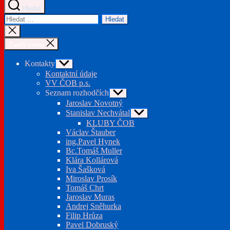
Hledat
Výsledky
vyhledávání:
Zavřít
vyhledávání
Zavřít menu
Kontakty
Zobrazit
podmenu
Kontaktní údaje
VV ČOB p.s.
Seznam rozhodčích
Zobrazit
podmenu
Jaroslav Novotný
Stanislav Nechvátal
Zobrazit
podmenu
KLUBY ČOB
Václav Štauber
ing.Pavel Hynek
Bc.Tomáš Muller
Klára Kollárová
Iva Šašková
Miroslav Prosík
Tomáš Chrt
Jaroslav Muras
Andrej Sněhurka
Filip Hrůza
Pavel Dobruský