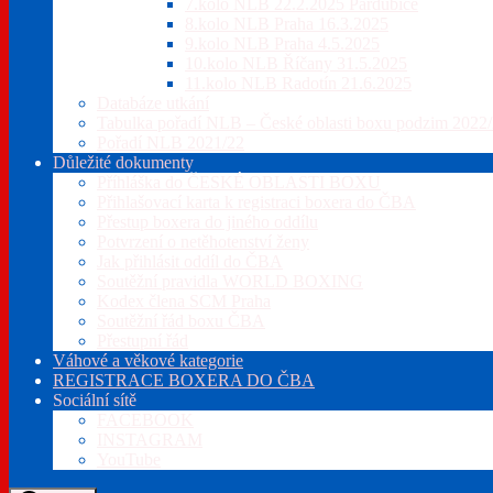
7.kolo NLB 22.2.2025 Pardubice
8.kolo NLB Praha 16.3.2025
9.kolo NLB Praha 4.5.2025
10.kolo NLB Říčany 31.5.2025
11.kolo NLB Radotín 21.6.2025
Databáze utkání
Tabulka pořadí NLB – České oblasti boxu podzim 2022
Pořadí NLB 2021/22
Důležité dokumenty
Příhláška do ČESKÉ OBLASTI BOXU
Přihlašovací karta k registraci boxera do ČBA
Přestup boxera do jiného oddílu
Potvrzení o netěhotenství ženy
Jak přihlásit oddíl do ČBA
Soutěžní pravidla WORLD BOXING
Kodex člena SCM Praha
Soutěžní řád boxu ČBA
Přestupní řád
Váhové a věkové kategorie
REGISTRACE BOXERA DO ČBA
Sociální sítě
FACEBOOK
INSTAGRAM
YouTube