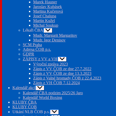
Marek Hauner
Jaroslav Kubásek
Martina Kučerová
Josef Chalupa
Martin Kužel
Michal Soukup
Lékaři ČBA
Zobrazit
podmenu
Mudr. Margarit Margaritov
Mudr. Igor Denisov
SCM Praha
Adresa ČOB p.s.
GDPR
ZÁPISY z VV a VH
Zobrazit
podmenu
Výroční zpráva 2023
Zápis z VV ČOB ze dne 27.7.2022
Zápis z VV ČOB ze dne 13.3.2023
Zápis z Valné hromady ČOB z 22.4.2023
Zápis z VH ČOB 7.12.2024
Kalendář akcí
Zobrazit
podmenu
Kalendář ČBA podzim 2025/26 Jaro
Kalendář World Boxing
KLUBY ČBA
KLUBY ČOB
Utkání NLB ČOB p.s.
Zobrazit
podmenu