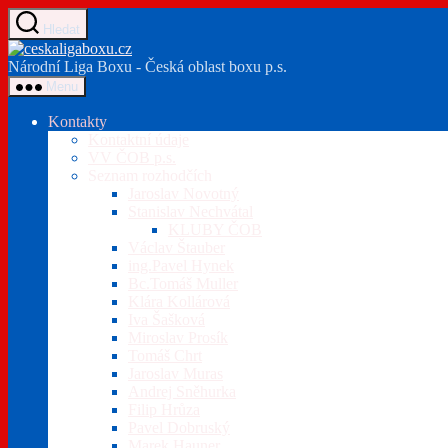
Přejít
Hledat
k
ceskaligaboxu.cz
obsahu
Národní Liga Boxu - Česká oblast boxu p.s.
Menu
Kontakty
Kontaktní údaje
VV ČOB p.s.
Seznam rozhodčích
Jaroslav Novotný
Stanislav Nechvátal
KLUBY ČOB
Václav Štauber
ing.Pavel Hynek
Bc.Tomáš Muller
Klára Kollárová
Iva Šašková
Miroslav Prosík
Tomáš Chrt
Jaroslav Muras
Andrej Sněhurka
Filip Hrůza
Pavel Dobruský
Marek Hauner