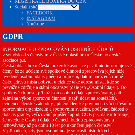
REGISTRACE BOXERA DO ČBA
Sociální sítě
Zobrazit podmenu
FACEBOOK
INSTAGRAM
YouTube
GDPR
INFORMACE O ZPRACOVÁNÍ OSOBNÍCH ÚDAJŮ
v souvislosti s členstvím v České oblasti boxu České boxerské
asociace p.s.
Česká oblast boxu České boxerské asociace p.s. tímto informuje své
členy, že za účelem své spolkové činnosti zpracovává jejich níže
uvedené osobní údaje: jméno a příjmení, datum narození, rodné
číslo, adresu místa pobytu, u cizince také adresu místa, kde se
převážně zdržuje a státní občanství (dále jen „Osobní údaje“). Do
spolkové činnosti, při níž jsou osobní údaje zpracovávány, patří
zejména výkon sportovní činnosti (např. účast na soutěžích),
evidence členské základny , plnění členské povinnosti vůči střešním
sportovním organizacím a sportovním svazům, podávaní žádostí o
dotace, granty, vyřizování pojištění apod. ČOB p.s. dále informuje,
že uvedené Osobní údaje o členech budou zpracovávány a
uchovávány až po dobu 10 let po ukončení jejich členství.
V případech, kdy jsou osobní údaje součástí historických,