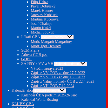
Filip Hrůza
Pavel Dobruský
Marek Hauner
Jaroslav Kubásek
Martina Kučerová
Josef Chalupa
Martin Kužel
Michal Soukup
Lékaři ČBA
Zobrazit podmenu
Mudr. Margarit Margaritov
Mudr. Igor Denisov
SCM Praha
Adresa ČOB p.s.
GDPR
ZÁPISY z VV a VH
Zobrazit podmenu
Výroční zpráva 2023
Zápis z VV ČOB ze dne 27.7.2022
Zápis z VV ČOB ze dne 13.3.2023
Zápis z Valné hromady ČOB z 22.4.2023
Zápis z VH ČOB 7.12.2024
Kalendář akcí
Zobrazit podmenu
Kalendář ČBA podzim 2025/26 Jaro
Kalendář World Boxing
KLUBY ČBA