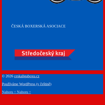
ČESKÁ BOXERSKÁ ASOCIACE
© 2026
ceskaligaboxu.cz
Používáme WordPress (v češtině)
Nahoru
↑
Nahoru
↑