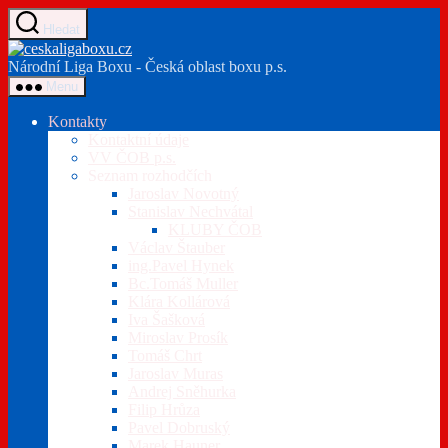
Přejít
Hledat
k
ceskaligaboxu.cz
obsahu
Národní Liga Boxu - Česká oblast boxu p.s.
Menu
Kontakty
Kontaktní údaje
VV ČOB p.s.
Seznam rozhodčích
Jaroslav Novotný
Stanislav Nechvátal
KLUBY ČOB
Václav Štauber
ing.Pavel Hynek
Bc.Tomáš Muller
Klára Kollárová
Iva Šašková
Miroslav Prosík
Tomáš Chrt
Jaroslav Muras
Andrej Sněhurka
Filip Hrůza
Pavel Dobruský
Marek Hauner