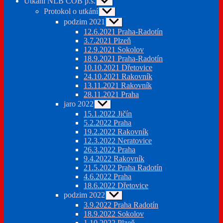
Utkání NLB ČOB p.s.
Zobrazit
podmenu
Protokol o utkání
Zobrazit
podmenu
podzim 2021
Zobrazit
podmenu
12.6.2021 Praha-Radotín
3.7.2021 Plzeň
12.9.2021 Sokolov
18.9.2021 Praha-Radotín
10.10.2021 Dřetovice
24.10.2021 Rakovník
13.11.2021 Rakovník
28.11.2021 Praha
jaro 2022
Zobrazit
podmenu
15.1.2022 Jičín
5.2.2022 Praha
19.2.2022 Rakovník
12.3.2022 Neratovice
26.3.2022 Praha
9.4.2022 Rakovník
21.5.2022 Praha Radotín
4.6.2022 Praha
18.6.2022 Dřetovice
podzim 2022
Zobrazit
podmenu
3.9.2022 Praha Radotín
18.9.2022 Sokolov
1.10.2022 Plzeň