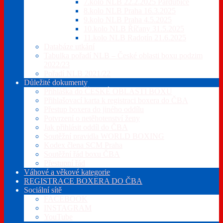
7.kolo NLB 22.2.2025 Pardubice
8.kolo NLB Praha 16.3.2025
9.kolo NLB Praha 4.5.2025
10.kolo NLB Říčany 31.5.2025
11.kolo NLB Radotín 21.6.2025
Databáze utkání
Tabulka pořadí NLB – České oblasti boxu podzim
2022/23
Pořadí NLB 2021/22
Důležité dokumenty
Příhláška do ČESKÉ OBLASTI BOXU
Přihlašovací karta k registraci boxera do ČBA
Přestup boxera do jiného oddílu
Potvrzení o netěhotenství ženy
Jak přihlásit oddíl do ČBA
Soutěžní pravidla WORLD BOXING
Kodex člena SCM Praha
Soutěžní řád boxu ČBA
Přestupní řád
Váhové a věkové kategorie
REGISTRACE BOXERA DO ČBA
Sociální sítě
FACEBOOK
INSTAGRAM
YouTube