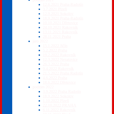
12.6.2021 Praha-Radotín
3.7.2021 Plzeň
12.9.2021 Sokolov
18.9.2021 Praha-Radotín
10.10.2021 Dřetovice
24.10.2021 Rakovník
13.11.2021 Rakovník
28.11.2021 Praha
jaro 2022
15.1.2022 Jičín
5.2.2022 Praha
19.2.2022 Rakovník
12.3.2022 Neratovice
26.3.2022 Praha
9.4.2022 Rakovník
21.5.2022 Praha Radotín
4.6.2022 Praha
18.6.2022 Dřetovice
podzim 2022
3.9.2022 Praha Radotín
18.9.2022 Sokolov
1.10.2022 Plzeň
22.10.2022 PRAHA
6.11.2022 Rakovník