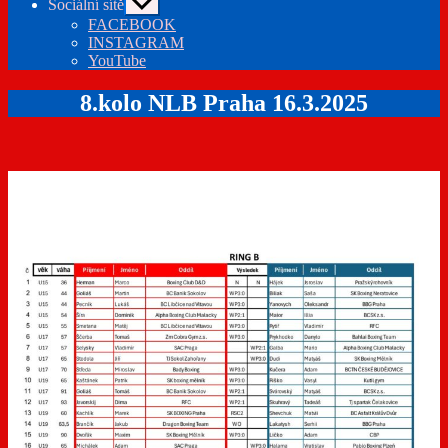
Sociální sítě
Zobrazit
podmenu
FACEBOOK
INSTAGRAM
YouTube
8.kolo NLB Praha 16.3.2025