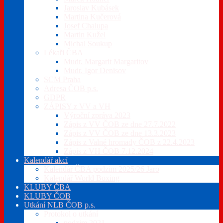
Jaroslav Kubásek
Martina Kučerová
Josef Chalupa
Martin Kužel
Michal Soukup
Lékaři ČBA
Mudr. Margarit Margaritov
Mudr. Igor Denisov
SCM Praha
Adresa ČOB p.s.
GDPR
ZÁPISY z VV a VH
Výroční zpráva 2023
Zápis z VV ČOB ze dne 27.7.2022
Zápis z VV ČOB ze dne 13.3.2023
Zápis z Valné hromady ČOB z 22.4.2023
Zápis z VH ČOB 7.12.2024
Kalendář akcí
Kalendář ČBA podzim 2025/26 Jaro
Kalendář World Boxing
KLUBY ČBA
KLUBY ČOB
Utkání NLB ČOB p.s.
Protokol o utkání
podzim 2021