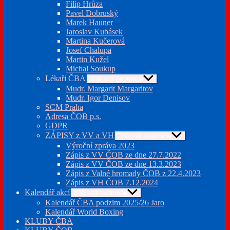
Filip Hrůza
Pavel Dobruský
Marek Hauner
Jaroslav Kubásek
Martina Kučerová
Josef Chalupa
Martin Kužel
Michal Soukup
Lékaři ČBA
Zobrazit podmenu
Mudr. Margarit Margaritov
Mudr. Igor Denisov
SCM Praha
Adresa ČOB p.s.
GDPR
ZÁPISY z VV a VH
Zobrazit podmenu
Výroční zpráva 2023
Zápis z VV ČOB ze dne 27.7.2022
Zápis z VV ČOB ze dne 13.3.2023
Zápis z Valné hromady ČOB z 22.4.2023
Zápis z VH ČOB 7.12.2024
Kalendář akcí
Zobrazit podmenu
Kalendář ČBA podzim 2025/26 Jaro
Kalendář World Boxing
KLUBY ČBA