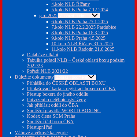
4.kolo NLB Říčany
5.kolo NLB Praha 7.12.2024
jaro 2025
Zobrazit podmenu
6.kolo NLB Praha 25.1.2025
7.kolo NLB 22.2.2025 Pardubice
8.kolo NLB Praha 16.3.2025
9.kolo NLB Praha 4.5.2025
10.kolo NLB Říčany 31.5.2025
11.kolo NLB Radotín 21.6.2025
Databáze utkání
Tabulka pořadí NLB – České oblasti boxu podzim
2022/23
Pořadí NLB 2021/22
Důležité dokumenty
Zobrazit podmenu
Příhláška do ČESKÉ OBLASTI BOXU
Přihlašovací karta k registraci boxera do ČBA
Přestup boxera do jiného oddílu
Potvrzení o netěhotenství ženy
Jak přihlásit oddíl do ČBA
Soutěžní pravidla WORLD BOXING
Kodex člena SCM Praha
Soutěžní řád boxu ČBA
Přestupní řád
Váhové a věkové kategorie