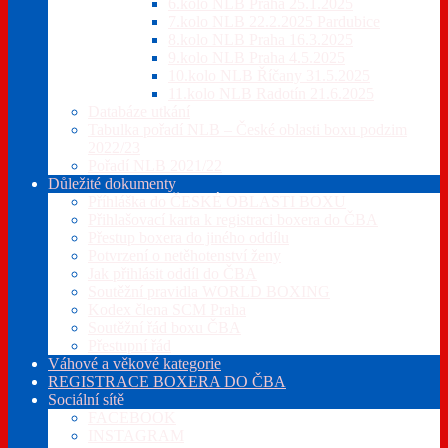
6.kolo NLB Praha 25.1.2025
7.kolo NLB 22.2.2025 Pardubice
8.kolo NLB Praha 16.3.2025
9.kolo NLB Praha 4.5.2025
10.kolo NLB Říčany 31.5.2025
11.kolo NLB Radotín 21.6.2025
Databáze utkání
Tabulka pořadí NLB – České oblasti boxu podzim
2022/23
Pořadí NLB 2021/22
Důležité dokumenty
Příhláška do ČESKÉ OBLASTI BOXU
Přihlašovací karta k registraci boxera do ČBA
Přestup boxera do jiného oddílu
Potvrzení o netěhotenství ženy
Jak přihlásit oddíl do ČBA
Soutěžní pravidla WORLD BOXING
Kodex člena SCM Praha
Soutěžní řád boxu ČBA
Přestupní řád
Váhové a věkové kategorie
REGISTRACE BOXERA DO ČBA
Sociální sítě
FACEBOOK
INSTAGRAM