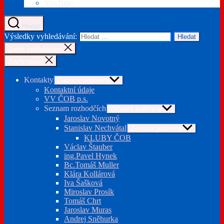
YouTube
Hledat
Výsledky vyhledávání:
Zavřít vyhledávání
Zavřít menu
Kontakty
Zobrazit podmenu
Kontaktní údaje
VV ČOB p.s.
Seznam rozhodčích
Zobrazit podmenu
Jaroslav Novotný
Stanislav Nechvátal
Zobrazit podmenu
KLUBY ČOB
Václav Štauber
ing.Pavel Hynek
Bc.Tomáš Muller
Klára Kollárová
Iva Šašková
Miroslav Prosík
Tomáš Chrt
Jaroslav Muras
Andrej Sněhurka