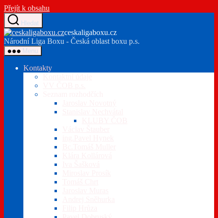
Přejít k obsahu
Hledat
ceskaligaboxu.cz
Národní Liga Boxu - Česká oblast boxu p.s.
Menu
Kontakty
Kontaktní údaje
VV ČOB p.s.
Seznam rozhodčích
Jaroslav Novotný
Stanislav Nechvátal
KLUBY ČOB
Václav Štauber
ing.Pavel Hynek
Bc.Tomáš Muller
Klára Kollárová
Iva Šašková
Miroslav Prosík
Tomáš Chrt
Jaroslav Muras
Andrej Sněhurka
Filip Hrůza
Pavel Dobruský