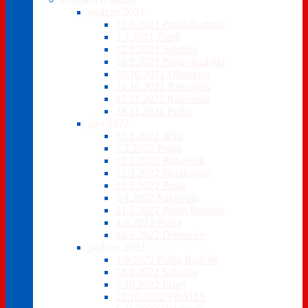
podzim 2021
12.6.2021 Praha-Radotín
3.7.2021 Plzeň
12.9.2021 Sokolov
18.9.2021 Praha-Radotín
10.10.2021 Dřetovice
24.10.2021 Rakovník
13.11.2021 Rakovník
28.11.2021 Praha
jaro 2022
15.1.2022 Jičín
5.2.2022 Praha
19.2.2022 Rakovník
12.3.2022 Neratovice
26.3.2022 Praha
9.4.2022 Rakovník
21.5.2022 Praha Radotín
4.6.2022 Praha
18.6.2022 Dřetovice
podzim 2022
3.9.2022 Praha Radotín
18.9.2022 Sokolov
1.10.2022 Plzeň
22.10.2022 PRAHA