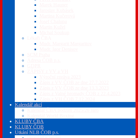
Marek Hauner
Jaroslav Kubásek
Martina Kučerová
Josef Chalupa
Martin Kužel
Michal Soukup
Lékaři ČBA
Mudr. Margarit Margaritov
Mudr. Igor Denisov
SCM Praha
Adresa ČOB p.s.
GDPR
ZÁPISY z VV a VH
Výroční zpráva 2023
Zápis z VV ČOB ze dne 27.7.2022
Zápis z VV ČOB ze dne 13.3.2023
Zápis z Valné hromady ČOB z 22.4.2023
Zápis z VH ČOB 7.12.2024
Kalendář akcí
Kalendář ČBA podzim 2025/26 Jaro
Kalendář World Boxing
KLUBY ČBA
KLUBY ČOB
Utkání NLB ČOB p.s.
Protokol o utkání