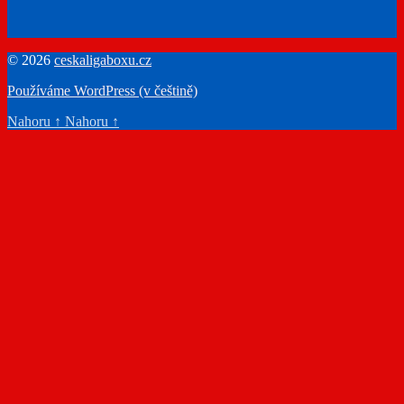
© 2026
ceskaligaboxu.cz
Používáme WordPress (v češtině)
Nahoru
↑
Nahoru
↑