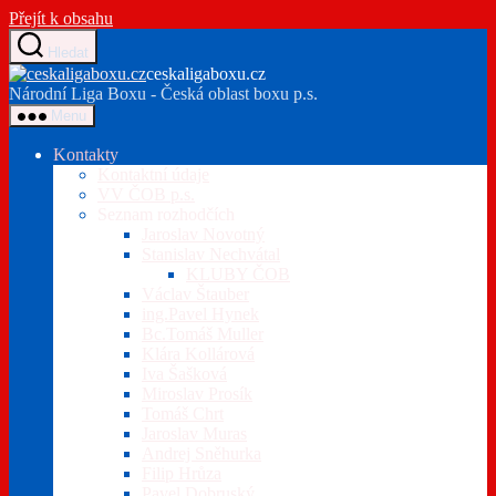
Přejít k obsahu
Hledat
ceskaligaboxu.cz
Národní Liga Boxu - Česká oblast boxu p.s.
Menu
Kontakty
Kontaktní údaje
VV ČOB p.s.
Seznam rozhodčích
Jaroslav Novotný
Stanislav Nechvátal
KLUBY ČOB
Václav Štauber
ing.Pavel Hynek
Bc.Tomáš Muller
Klára Kollárová
Iva Šašková
Miroslav Prosík
Tomáš Chrt
Jaroslav Muras
Andrej Sněhurka
Filip Hrůza
Pavel Dobruský