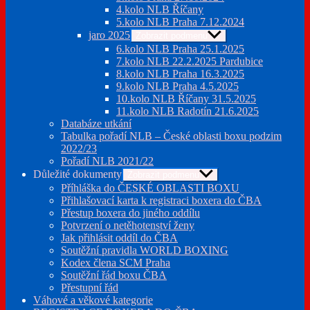
4.kolo NLB Říčany
5.kolo NLB Praha 7.12.2024
jaro 2025
Zobrazit podmenu
6.kolo NLB Praha 25.1.2025
7.kolo NLB 22.2.2025 Pardubice
8.kolo NLB Praha 16.3.2025
9.kolo NLB Praha 4.5.2025
10.kolo NLB Říčany 31.5.2025
11.kolo NLB Radotín 21.6.2025
Databáze utkání
Tabulka pořadí NLB – České oblasti boxu podzim
2022/23
Pořadí NLB 2021/22
Důležité dokumenty
Zobrazit podmenu
Příhláška do ČESKÉ OBLASTI BOXU
Přihlašovací karta k registraci boxera do ČBA
Přestup boxera do jiného oddílu
Potvrzení o netěhotenství ženy
Jak přihlásit oddíl do ČBA
Soutěžní pravidla WORLD BOXING
Kodex člena SCM Praha
Soutěžní řád boxu ČBA
Přestupní řád
Váhové a věkové kategorie