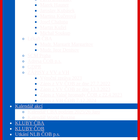
Marek Hauner
Jaroslav Kubásek
Martina Kučerová
Josef Chalupa
Martin Kužel
Michal Soukup
Lékaři ČBA
Mudr. Margarit Margaritov
Mudr. Igor Denisov
SCM Praha
Adresa ČOB p.s.
GDPR
ZÁPISY z VV a VH
Výroční zpráva 2023
Zápis z VV ČOB ze dne 27.7.2022
Zápis z VV ČOB ze dne 13.3.2023
Zápis z Valné hromady ČOB z 22.4.2023
Zápis z VH ČOB 7.12.2024
Kalendář akcí
Kalendář ČBA podzim 2025/26 Jaro
Kalendář World Boxing
KLUBY ČBA
KLUBY ČOB
Utkání NLB ČOB p.s.
Protokol o utkání