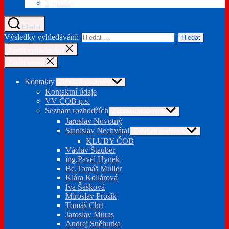
YouTube
Hledat
Výsledky vyhledávání:
Zavřít vyhledávání
Zavřít menu
Kontakty
Zobrazit podmenu
Kontaktní údaje
VV ČOB p.s.
Seznam rozhodčích
Zobrazit podmenu
Jaroslav Novotný
Stanislav Nechvátal
Zobrazit podmenu
KLUBY ČOB
Václav Štauber
ing.Pavel Hynek
Bc.Tomáš Muller
Klára Kollárová
Iva Šašková
Miroslav Prosík
Tomáš Chrt
Jaroslav Muras
Andrej Sněhurka