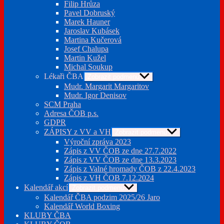
Filip Hrůza
Pavel Dobruský
Marek Hauner
Jaroslav Kubásek
Martina Kučerová
Josef Chalupa
Martin Kužel
Michal Soukup
Lékaři ČBA
Zobrazit podmenu
Mudr. Margarit Margaritov
Mudr. Igor Denisov
SCM Praha
Adresa ČOB p.s.
GDPR
ZÁPISY z VV a VH
Zobrazit podmenu
Výroční zpráva 2023
Zápis z VV ČOB ze dne 27.7.2022
Zápis z VV ČOB ze dne 13.3.2023
Zápis z Valné hromady ČOB z 22.4.2023
Zápis z VH ČOB 7.12.2024
Kalendář akcí
Zobrazit podmenu
Kalendář ČBA podzim 2025/26 Jaro
Kalendář World Boxing
KLUBY ČBA