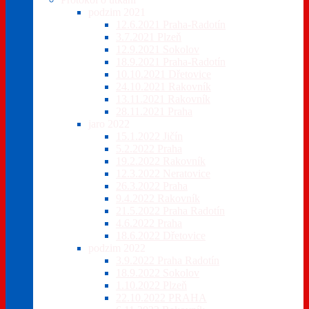
podzim 2021
12.6.2021 Praha-Radotín
3.7.2021 Plzeň
12.9.2021 Sokolov
18.9.2021 Praha-Radotín
10.10.2021 Dřetovice
24.10.2021 Rakovník
13.11.2021 Rakovník
28.11.2021 Praha
jaro 2022
15.1.2022 Jičín
5.2.2022 Praha
19.2.2022 Rakovník
12.3.2022 Neratovice
26.3.2022 Praha
9.4.2022 Rakovník
21.5.2022 Praha Radotín
4.6.2022 Praha
18.6.2022 Dřetovice
podzim 2022
3.9.2022 Praha Radotín
18.9.2022 Sokolov
1.10.2022 Plzeň
22.10.2022 PRAHA