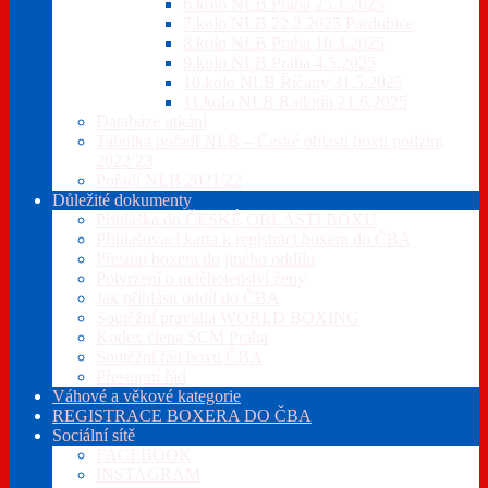
6.kolo NLB Praha 25.1.2025
7.kolo NLB 22.2.2025 Pardubice
8.kolo NLB Praha 16.3.2025
9.kolo NLB Praha 4.5.2025
10.kolo NLB Říčany 31.5.2025
11.kolo NLB Radotín 21.6.2025
Databáze utkání
Tabulka pořadí NLB – České oblasti boxu podzim
2022/23
Pořadí NLB 2021/22
Důležité dokumenty
Příhláška do ČESKÉ OBLASTI BOXU
Přihlašovací karta k registraci boxera do ČBA
Přestup boxera do jiného oddílu
Potvrzení o netěhotenství ženy
Jak přihlásit oddíl do ČBA
Soutěžní pravidla WORLD BOXING
Kodex člena SCM Praha
Soutěžní řád boxu ČBA
Přestupní řád
Váhové a věkové kategorie
REGISTRACE BOXERA DO ČBA
Sociální sítě
FACEBOOK
INSTAGRAM